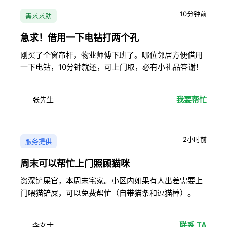
10分钟前
需求求助
急求！借用一下电钻打两个孔
刚买了个窗帘杆，物业师傅下班了。哪位邻居方便借用
一下电钻，10分钟就还，可上门取，必有小礼品答谢！
我要帮忙
张先生
2小时前
服务提供
周末可以帮忙上门照顾猫咪
资深铲屎官，本周末宅家。小区内如果有人出差需要上
门喂猫铲屎，可以免费帮忙（自带猫条和逗猫棒）。
联系 TA
李女士